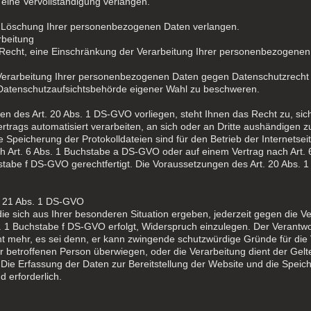
 eine Vervollständigung verlangen.
 Löschung Ihrer personenbezogenen Daten verlangen.
rbeitung
Recht, eine Einschränkung der Verarbeitung Ihrer personenbezogenen
 Verarbeitung Ihrer personenbezogenen Daten gegen Datenschutzrecht v
 Datenschutzaufsichtsbehörde eigener Wahl zu beschweren.
en des Art. 20 Abs. 1 DS-GVO vorliegen, steht Ihnen das Recht zu, sich
Vertrags automatisiert verarbeiten, an sich oder an Dritte aushändigen 
e Speicherung der Protokolldateien sind für den Betrieb der Internetsei
ach Art. 6 Abs. 1 Buchstabe a DS-GVO oder auf einem Vertrag nach Art
hstabe f DS-GVO gerechtfertigt. Die Voraussetzungen des Art. 20 Abs.
. 21 Abs. 1 DS-GVO
ie sich aus Ihrer besonderen Situation ergeben, jederzeit gegen die 
s. 1 Buchstabe f DS-GVO erfolgt, Widerspruch einzulegen. Der Verantwor
mehr, es sei denn, er kann zwingende schutzwürdige Gründe für die 
er betroffenen Person überwiegen, oder die Verarbeitung dient der G
ie Erfassung der Daten zur Bereitstellung der Website und die Speiche
d erforderlich.