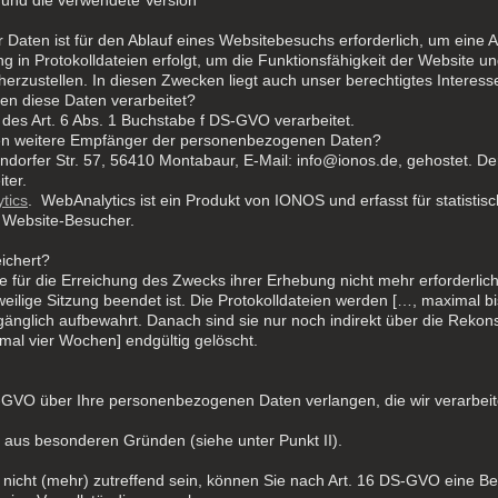
Daten ist für den Ablauf eines Websitebesuchs erforderlich, um eine A
 in Protokolldateien erfolgt, um die Funktionsfähigkeit der Website un
erzustellen. In diesen Zwecken liegt auch unser berechtigtes Interess
en diese Daten verarbeitet?
des Art. 6 Abs. 1 Buchstabe f DS-GVO verarbeitet.
hen weitere Empfänger der personenbezogenen Daten?
ndorfer Str. 57, 56410 Montabaur, E-Mail: info@ionos.de, gehostet. D
ter.
tics
. WebAnalytics ist ein Produkt von IONOS und erfasst für statisti
 Website-Besucher.
ichert?
 für die Erreichung des Zwecks ihrer Erhebung nicht mehr erforderlich 
eweilige Sitzung beendet ist. Die Protokolldateien werden […, maximal b
ugänglich aufbewahrt. Danach sind sie nur noch indirekt über die Reko
al vier Wochen] endgültig gelöscht.
-GVO über Ihre personenbezogenen Daten verlangen, die wir verarbeit
 aus besonderen Gründen (siehe unter Punkt II).
 nicht (mehr) zutreffend sein, können Sie nach Art. 16 DS-GVO eine Ber