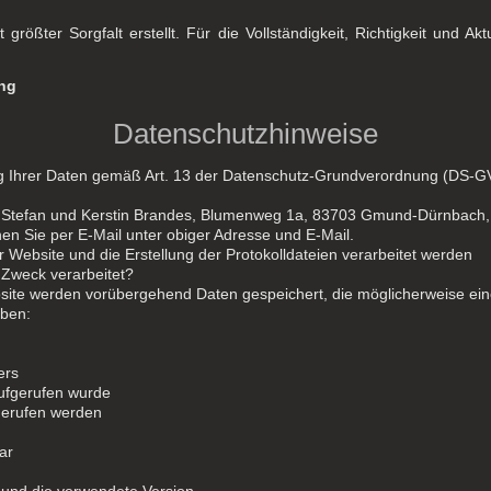
größter Sorgfalt erstellt. Für die Vollständigkeit, Richtigkeit und Ak
ng
Datenschutzhinweise
ung Ihrer Daten gemäß Art. 13 der Datenschutz-Grundverordnung (DS-
ind Stefan und Kerstin Brandes, Blumenweg 1a, 83703 Gmund-Dürnbac
en Sie per E-Mail unter obiger Adresse und E-Mail.
der Website und die Erstellung der Protokolldateien verarbeitet werden
 Zweck verarbeitet?
bsite werden vorübergehend Daten gespeichert, die möglicherweise eine
oben:
ers
aufgerufen wurde
fgerufen werden
ar
 und die verwendete Version